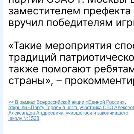
заместителем префекта
вручил победителям игр
«Такие мероприятия сп
традиций патриотическо
также помогают ребятам
страны», – прокомменти
<< В рамках Всероссийской акции «Единой России»,
открыли «Парту Героя» в честь участника СВО Алексее
Александра Андреевича, учившегося и закончившего
школу №1538