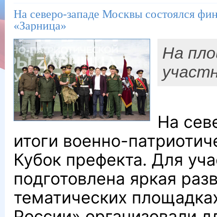
На северо-западе Москвы состоялся фи
«Зарница»
На пло
участн
На сев
итоги военно-патриотич
Кубок префекта. Для уча
подготовлена яркая раз
тематических площадках
России» организовали д