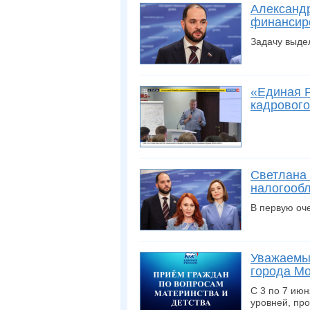
Александр
финансир
Задачу выде
«Единая Р
кадрового
Светлана 
налогообл
В первую оче
Уважаемые
города Мо
С 3 по 7 ию
уровней, пр