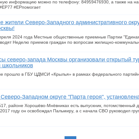
ную информацию можно по телефону: 84959476930, а также на наше
s#ЕР77 #ЕРпомогает
 жители Северо-Западного административного окр
сквы!
апреля 2024 года Местные общественные приемные Партии "Единая 
оводят Неделю приемов граждан по вопросам жилищно-коммунально
ы северо-запада Москвы организовали открытый ту
я школьников
е прошло в ГБУ ЦДМСИ «Крылья» в рамках федерального партийно
 Северо-Западном округе "Парта героя", установлен
17, районе Хорошёво-Мнёвниках есть выпускник, потомственный де
2017 году он освобождал Пальмиру, а с начала СВО руководил гру