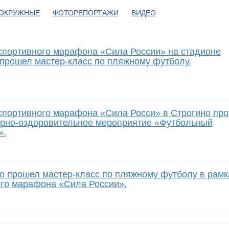
ОКРУЖНЫЕ
ФОТОРЕПОРТАЖИ
ВИДЕО
спортивного марафона «Сила России» на стадионе
прошел мастер-класс по пляжному футболу.
спортивного марафона «Сила Росси» в Строгино пр
урно-оздоровительное мероприятие «Футбольный
».
о прошел мастер-класс по пляжному футболу в рамк
го марафона «Сила России».