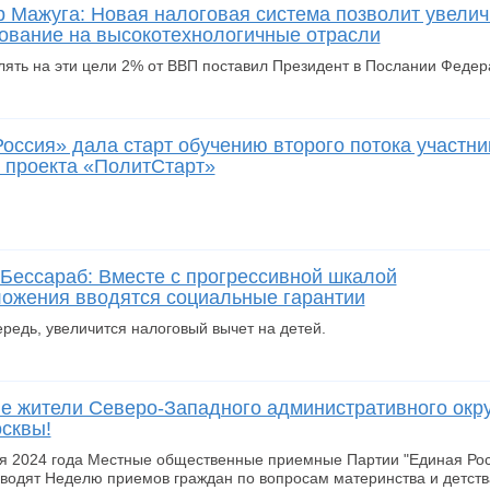
 Мажуга: Новая налоговая система позволит увелич
ование на высокотехнологичные отрасли
лять на эти цели 2% от ВВП поставил Президент в Послании Фед
оссия» дала старт обучению второго потока участни
 проекта «ПолитСтарт»
Бессараб: Вместе с прогрессивной шкалой
ожения вводятся социальные гарантии
редь, увеличится налоговый вычет на детей.
 жители Северо-Западного административного окр
сквы!
ня 2024 года Местные общественные приемные Партии "Единая Росс
оводят Неделю приемов граждан по вопросам материнства и детст