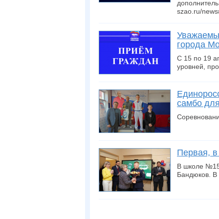
дополнитель
szao.ru/new
Уважаемые
города Мо
С 15 по 19 
уровней, пр
Единоросс
самбо дл
Соревновани
Первая, в
В школе №15
Бандюков. В 