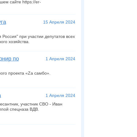
м сайте https://er-
уга
15 Апреля 2024
Россия" при участии депутатов всех
го хозяйства.
рнир по
1 Апреля 2024
го проекта «Zа самбо».
а
1 Апреля 2024
сантник, участник СВО - Иван
ппой спецназа ВДВ.