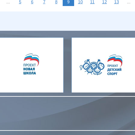
...
5
6
7
8
9
10
11
12
13
...